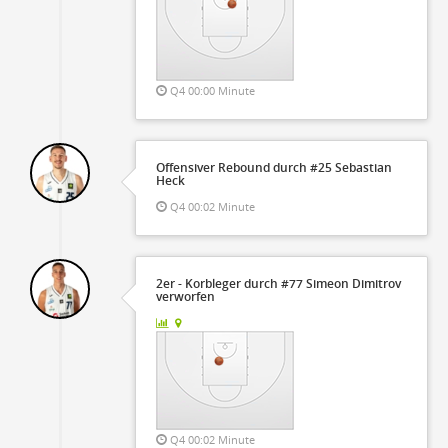
er
Q4 00:00 Minute
Offensiver Rebound durch #25 Sebastian
Heck
Q4 00:02 Minute
2er - Korbleger durch #77 Simeon Dimitrov
verworfen
Q4 00:02 Minute