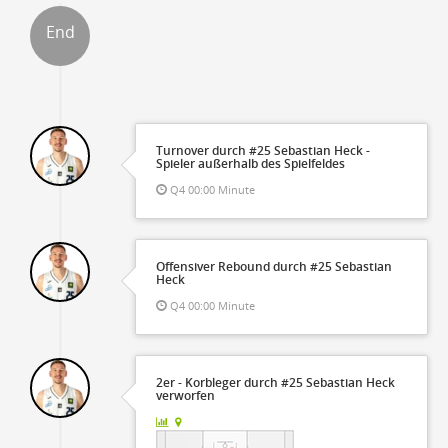
End
Turnover durch #25 Sebastian Heck -
Spieler außerhalb des Spielfeldes
Q4 00:00 Minute
Offensiver Rebound durch #25 Sebastian
Heck
Q4 00:00 Minute
g
2er - Korbleger durch #25 Sebastian Heck
verworfen